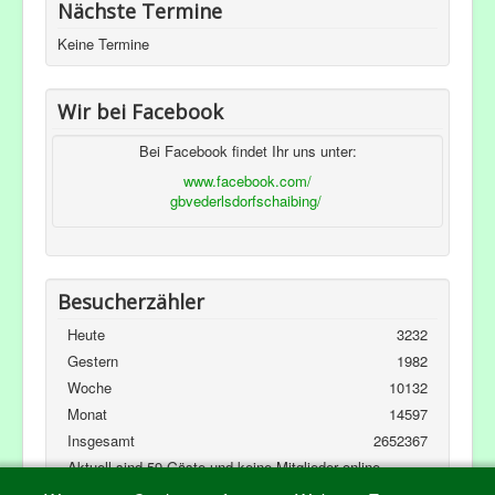
Nächste Termine
Keine Termine
Wir bei Facebook
Bei Facebook findet Ihr uns unter:
www.facebook.com/
gbvederlsdorfschaibing/
Besucherzähler
Heute
3232
Gestern
1982
Woche
10132
Monat
14597
Insgesamt
2652367
Aktuell sind 59 Gäste und keine Mitglieder online
Kubik-Rubik Joomla! Extensions