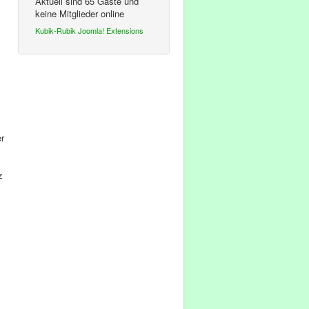
Aktuell sind 65 Gäste und
keine Mitglieder online
Kubik-Rubik Joomla! Extensions
er
z