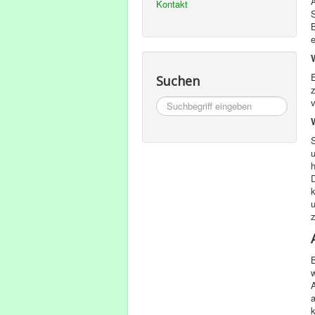
Kontakt
S
B
e
E
Suchen
Suchbegriff
eingeben
S
B
A
a