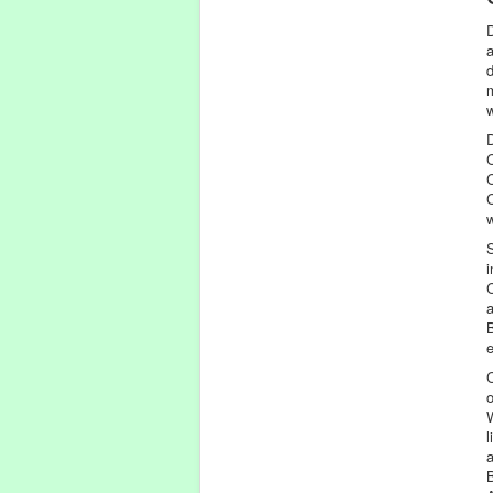
D
d
w
C
i
C
B
e
o
W
l
a
B