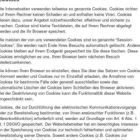
ie Internetseiten verwenden teilweise so genannte Cookies. Cookies richten
auf Ihrem Rechner keinen Schaden an und enthalten keine Viren. Cookies
ienen dazu, unser Angebot nutzerfreundlicher, effektiver und sicherer zu
machen. Cookies sind kleine Textdateien, die auf Ihrem Rechner abgelegt
erden und die Ihr Browser speichert.
Die meisten der von uns verwendeten Cookies sind so genannte “Session-
Cookies”. Sie werden nach Ende Ihres Besuchs automatisch gelöscht. Andere
ookies bleiben auf Ihrem Endgerät gespeichert bis Sie diese löschen. Diese
Cookies ermöglichen es uns, Ihren Browser beim nächsten Besuch
wiederzuerkennen.
Sie können Ihren Browser so einstellen, dass Sie über das Setzen von Cookie
nformiert werden und Cookies nur im Einzelfall erlauben, die Annahme von
ookies für bestimmte Fälle oder generell ausschließen sowie das
automatische Löschen der Cookies beim Schließen des Browser aktivieren.
ei der Deaktivierung von Cookies kann die Funktionalität dieser Website
ingeschränkt sein.
Cookies, die zur Durchführung des elektronischen Kommunikationsvorgangs
der zur Bereitstellung bestimmter, von Ihnen erwünschter Funktionen (z.B.
arenkorbfunktion) erforderlich sind, werden auf Grundlage von Art. 6 Abs. 1
it. f DSGVO gespeichert. Der Websitebetreiber hat ein berechtigtes Interesse
n der Speicherung von Cookies zur technisch fehlerfreien und optimierten
ereitstellung seiner Dienste. Soweit andere Cookies (z.B. Cookies zur