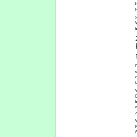
b
i
D
i
w
W
S