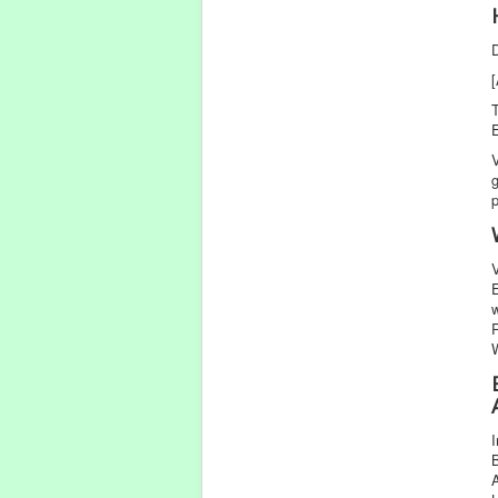
D
[
T
E
V
V
E
w
R
W
I
A