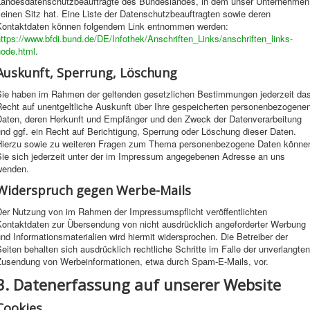
Landesdatenschutzbeauftragte des Bundeslandes, in dem unser Unternehmen
einen Sitz hat. Eine Liste der Datenschutzbeauftragten sowie deren
Kontaktdaten können folgendem Link entnommen werden:
ttps://www.bfdi.bund.de/DE/Infothek/Anschriften_Links/anschriften_links-
node.html
.
Auskunft, Sperrung, Löschung
Sie haben im Rahmen der geltenden gesetzlichen Bestimmungen jederzeit da
Recht auf unentgeltliche Auskunft über Ihre gespeicherten personenbezogene
Daten, deren Herkunft und Empfänger und den Zweck der Datenverarbeitung
nd ggf. ein Recht auf Berichtigung, Sperrung oder Löschung dieser Daten.
Hierzu sowie zu weiteren Fragen zum Thema personenbezogene Daten könne
Sie sich jederzeit unter der im Impressum angegebenen Adresse an uns
wenden.
Widerspruch gegen Werbe-Mails
Der Nutzung von im Rahmen der Impressumspflicht veröffentlichten
Kontaktdaten zur Übersendung von nicht ausdrücklich angeforderter Werbung
nd Informationsmaterialien wird hiermit widersprochen. Die Betreiber der
eiten behalten sich ausdrücklich rechtliche Schritte im Falle der unverlangten
Zusendung von Werbeinformationen, etwa durch Spam-E-Mails, vor.
3. Datenerfassung auf unserer Website
Cookies