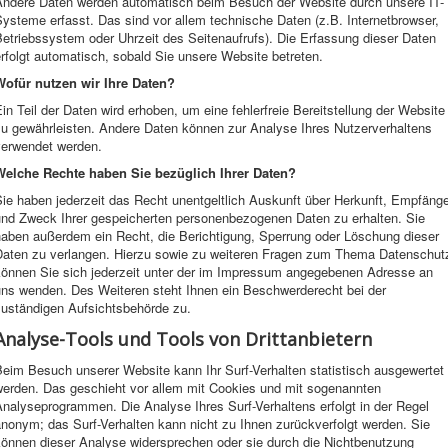
Andere Daten werden automatisch beim Besuch der Website durch unsere IT-
ysteme erfasst. Das sind vor allem technische Daten (z.B. Internetbrowser,
etriebssystem oder Uhrzeit des Seitenaufrufs). Die Erfassung dieser Daten
rfolgt automatisch, sobald Sie unsere Website betreten.
Wofür nutzen wir Ihre Daten?
in Teil der Daten wird erhoben, um eine fehlerfreie Bereitstellung der Website
zu gewährleisten. Andere Daten können zur Analyse Ihres Nutzerverhaltens
verwendet werden.
Welche Rechte haben Sie bezüglich Ihrer Daten?
ie haben jederzeit das Recht unentgeltlich Auskunft über Herkunft, Empfäng
und Zweck Ihrer gespeicherten personenbezogenen Daten zu erhalten. Sie
haben außerdem ein Recht, die Berichtigung, Sperrung oder Löschung dieser
Daten zu verlangen. Hierzu sowie zu weiteren Fragen zum Thema Datenschut
können Sie sich jederzeit unter der im Impressum angegebenen Adresse an
uns wenden. Des Weiteren steht Ihnen ein Beschwerderecht bei der
zuständigen Aufsichtsbehörde zu.
Analyse-Tools und Tools von Drittanbietern
eim Besuch unserer Website kann Ihr Surf-Verhalten statistisch ausgewertet
werden. Das geschieht vor allem mit Cookies und mit sogenannten
nalyseprogrammen. Die Analyse Ihres Surf-Verhaltens erfolgt in der Regel
nonym; das Surf-Verhalten kann nicht zu Ihnen zurückverfolgt werden. Sie
können dieser Analyse widersprechen oder sie durch die Nichtbenutzung