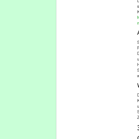
s
h
u
u
S