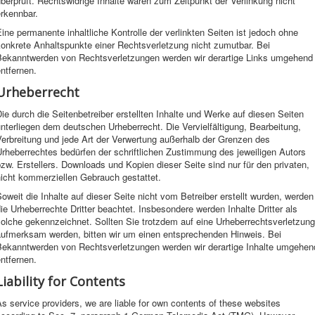
berprüft. Rechtswidrige Inhalte waren zum Zeitpunkt der Verlinkung nicht
rkennbar.
ine permanente inhaltliche Kontrolle der verlinkten Seiten ist jedoch ohne
onkrete Anhaltspunkte einer Rechtsverletzung nicht zumutbar. Bei
Bekanntwerden von Rechtsverletzungen werden wir derartige Links umgehend
ntfernen.
Urheberrecht
ie durch die Seitenbetreiber erstellten Inhalte und Werke auf diesen Seiten
nterliegen dem deutschen Urheberrecht. Die Vervielfältigung, Bearbeitung,
erbreitung und jede Art der Verwertung außerhalb der Grenzen des
rheberrechtes bedürfen der schriftlichen Zustimmung des jeweiligen Autors
zw. Erstellers. Downloads und Kopien dieser Seite sind nur für den privaten,
nicht kommerziellen Gebrauch gestattet.
oweit die Inhalte auf dieser Seite nicht vom Betreiber erstellt wurden, werden
ie Urheberrechte Dritter beachtet. Insbesondere werden Inhalte Dritter als
olche gekennzeichnet. Sollten Sie trotzdem auf eine Urheberrechtsverletzung
aufmerksam werden, bitten wir um einen entsprechenden Hinweis. Bei
Bekanntwerden von Rechtsverletzungen werden wir derartige Inhalte umgehen
ntfernen.
Liability for Contents
s service providers, we are liable for own contents of these websites