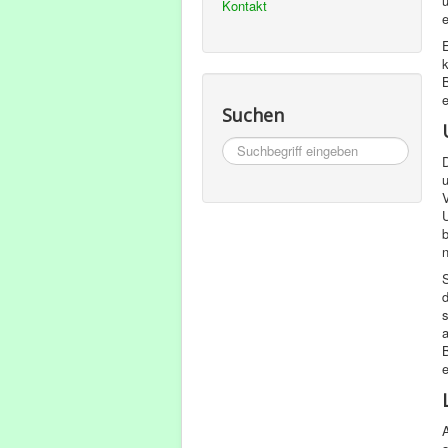
ü
Kontakt
e
E
k
e
Suchen
Suchbegriff
D
eingeben
u
V
U
b
S
d
s
e
A