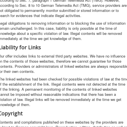
according to Sec. 7, paragraph 1 German Telemedia Act (TMG). However,
according to Sec. 8 to 10 German Telemedia Act (TMG), service providers are
ot obligated to permanently monitor submitted or stored information or to
earch for evidences that indicate illegal activities.
egal obligations to removing information or to blocking the use of information
emain unchallenged. In this case, liability is only possible at the time of
nowledge about a specific violation of law. Illegal contents will be removed
immediately at the time we get knowledge of them.
Liability for Links
ur offer includes links to external third party websites. We have no influence
n the contents of those websites, therefore we cannot guarantee for those
ontents. Providers or administrators of linked websites are always responsibl
or their own contents.
he linked websites had been checked for possible violations of law at the tim
f the establishment of the link. Illegal contents were not detected at the time
f the linking. A permanent monitoring of the contents of linked websites
annot be imposed without reasonable indications that there has been a
iolation of law. Illegal links will be removed immediately at the time we get
knowledge of them.
Copyright
ontents and compilations published on these websites by the providers are