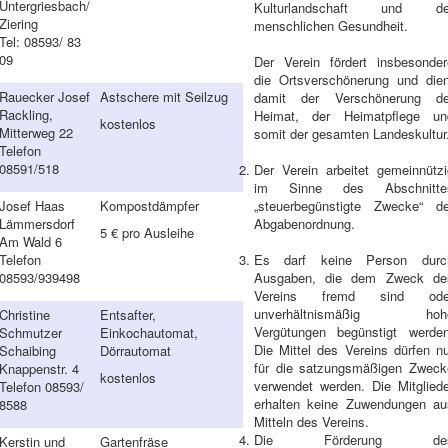
Untergriesbach/
Kulturlandschaft und de
Ziering
menschlichen Gesundheit.
Tel: 08593/ 83
09
Der Verein fördert insbesonder
die Ortsverschönerung und dien
Rauecker Josef
Astschere mit Seilzug
damit der Verschönerung de
Rackling,
Heimat, der Heimatpflege un
kostenlos
Mitterweg 22
somit der gesamten Landeskultur
Telefon
08591/518
Der Verein arbeitet gemeinnützi
im Sinne des Abschnitte
Josef Haas
Kompostdämpfer
„steuerbegünstigte Zwecke“ de
Lämmersdorf
Abgabenordnung.
5 € pro Ausleihe
Am Wald 6
Telefon
Es darf keine Person durc
08593/939498
Ausgaben, die dem Zweck de
Vereins fremd sind ode
unverhältnismäßig hoh
Christine
Entsafter,
Vergütungen begünstigt werden
Schmutzer
Einkochautomat,
Die Mittel des Vereins dürfen nu
Schaibing
Dörrautomat
für die satzungsmäßigen Zweck
Knappenstr. 4
kostenlos
verwendet werden. Die Mitgliede
Telefon 08593/
erhalten keine Zuwendungen au
8588
Mitteln des Vereins.
Die Förderung de
Kerstin und
Gartenfräse