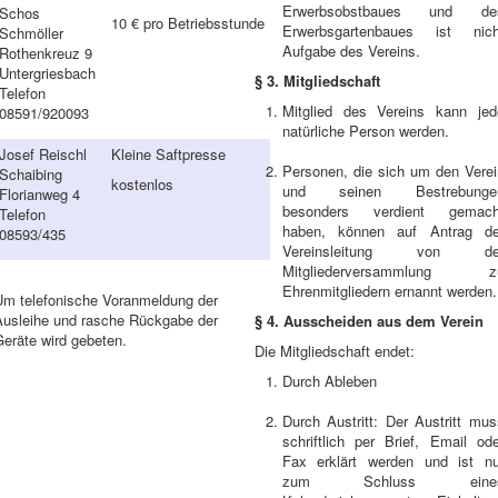
Erwerbsobstbaues und de
Schos
10 € pro Betriebsstunde
Erwerbsgartenbaues ist nich
Schmöller
Aufgabe des Vereins.
Rothenkreuz 9
Untergriesbach
§ 3. Mitgliedschaft
Telefon
Mitglied des Vereins kann jed
08591/920093
natürliche Person werden.
Josef Reischl
Kleine Saftpresse
Personen, die sich um den Verei
Schaibing
kostenlos
und seinen Bestrebunge
Florianweg 4
besonders verdient gemach
Telefon
haben, können auf Antrag de
08593/435
Vereinsleitung von de
Mitgliederversammlung z
Ehrenmitgliedern ernannt werden.
Um telefonische Voranmeldung der
Ausleihe und rasche Rückgabe der
§ 4. Ausscheiden aus dem Verein
eräte wird gebeten.
Die Mitgliedschaft endet:
Durch Ableben
Durch Austritt: Der Austritt mus
schriftlich per Brief, Email ode
Fax erklärt werden und ist nu
zum Schluss eine