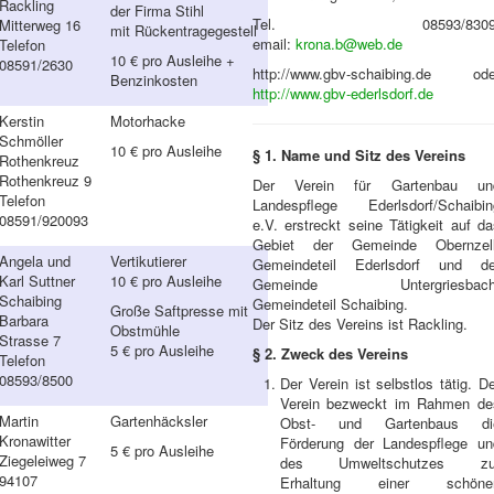
Rackling
der Firma Stihl
Tel. 08593/8309
Mitterweg 16
mit Rückentragegestell
email:
krona.b@web.de
Telefon
10 € pro Ausleihe +
08591/2630
http://www.gbv-schaibing.de ode
Benzinkosten
http://www.gbv-ederlsdorf.de
Kerstin
Motorhacke
Schmöller
10 € pro Ausleihe
§ 1. Name und Sitz des Vereins
Rothenkreuz
Rothenkreuz 9
Der Verein für Gartenbau un
Telefon
Landespflege Ederlsdorf/Schaibin
08591/920093
e.V. erstreckt seine Tätigkeit auf d
Gebiet der Gemeinde Obernzell
Angela und
Vertikutierer
Gemeindeteil Ederlsdorf und de
Karl Suttner
10 € pro Ausleihe
Gemeinde Untergriesbach
Schaibing
Gemeindeteil Schaibing.
Große Saftpresse mit
Barbara
Der Sitz des Vereins ist Rackling.
Obstmühle
Strasse 7
5 € pro Ausleihe
§ 2. Zweck des Vereins
Telefon
08593/8500
Der Verein ist selbstlos tätig. D
Verein bezweckt im Rahmen de
Martin
Gartenhäcksler
Obst- und Gartenbaus di
Kronawitter
Förderung der Landespflege un
5 € pro Ausleihe
Ziegeleiweg 7
des Umweltschutzes zu
94107
Erhaltung einer schöne