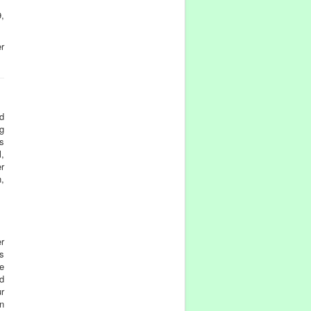
,
r
d
g
as
,
r
,
er
s
e
d
r
n