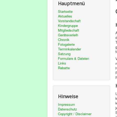
Hauptmenü
Startseite
Aktuelles
Vorstandschaft
Kindergruppe
Mitgliedschaft
A
Geräteverleih
Chronik
T
Fotogalerie
Terminkalender
f
Satzung
Formulare & Dateien
Links
Rabatte
H
U
Hinweise
k
k
Impressum
j
Datenschutz
Copyright / Disclaimer