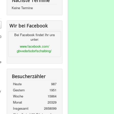
Nächste Termine
Keine Termine
Wir bei Facebook
Bei Facebook findet Ihr uns
0
unter:
www.facebook.com/
gbvederlsdorfschaibing/
e
Besucherzähler
Heute
987
Gestern
1951
r
Woche
15864
Monat
20329
Insgesamt
2658099