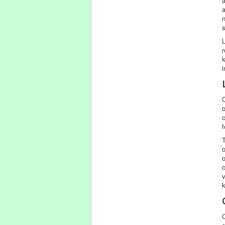
n
s
L
r
k
O
o
c
f
T
o
o
c
v
C