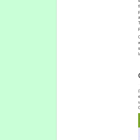
s
t
p
a
T
p
C
w
s
l
(
e
G