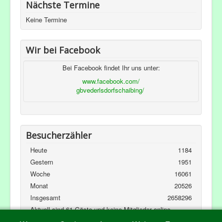
Nächste Termine
Keine Termine
Wir bei Facebook
Bei Facebook findet Ihr uns unter:
www.facebook.com/
gbvederlsdorfschaibing/
Besucherzähler
Heute
1184
Gestern
1951
Woche
16061
Monat
20526
Insgesamt
2658296
Aktuell sind 61 Gäste und keine Mitglieder online
Kubik-Rubik Joomla! Extensions