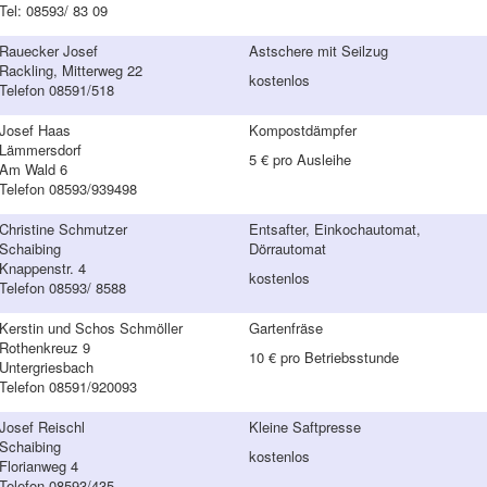
Tel: 08593/ 83 09
Rauecker Josef
Astschere mit Seilzug
Rackling, Mitterweg 22
kostenlos
Telefon 08591/518
Josef Haas
Kompostdämpfer
Lämmersdorf
5 € pro Ausleihe
Am Wald 6
Telefon 08593/939498
Christine Schmutzer
Entsafter, Einkochautomat,
Schaibing
Dörrautomat
Knappenstr. 4
kostenlos
Telefon 08593/ 8588
Kerstin und Schos Schmöller
Gartenfräse
Rothenkreuz 9
10 € pro Betriebsstunde
Untergriesbach
Telefon 08591/920093
Josef Reischl
Kleine Saftpresse
Schaibing
kostenlos
Florianweg 4
Telefon 08593/435