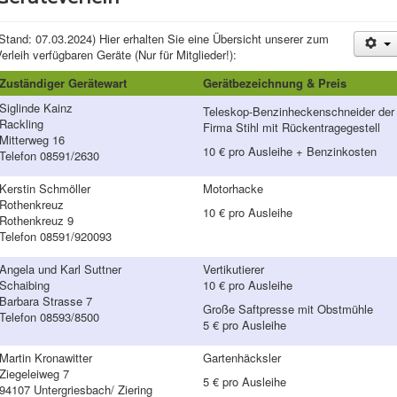
Stand: 07.03.2024) Hier erhalten Sie eine Übersicht unserer zum
erleih verfügbaren Geräte (Nur für Mitglieder!):
Zuständiger Gerätewart
Gerätbezeichnung & Preis
Siglinde Kainz
Teleskop-Benzinheckenschneider der
Rackling
Firma Stihl mit Rückentragegestell
Mitterweg 16
10 € pro Ausleihe + Benzinkosten
Telefon 08591/2630
Kerstin Schmöller
Motorhacke
Rothenkreuz
10 € pro Ausleihe
Rothenkreuz 9
Telefon 08591/920093
Angela und Karl Suttner
Vertikutierer
Schaibing
10 € pro Ausleihe
Barbara Strasse 7
Große Saftpresse mit Obstmühle
Telefon 08593/8500
5 € pro Ausleihe
Martin Kronawitter
Gartenhäcksler
Ziegeleiweg 7
5 € pro Ausleihe
94107 Untergriesbach/ Ziering