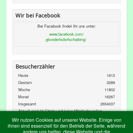
Wir bei Facebook
Bei Facebook findet Ihr uns unter:
www.facebook.com/
gbvederlsdorfschaibing/
Besucherzähler
Heute
1613
Gestern
3289
Woche
11802
Monat
16267
Insgesamt
2654037
Aktuell sind 24 Gäste und keine Mitglieder online
Kubik-Rubik Joomla! Extensions
Wir nutzen Cookies auf unserer Website. Einige von
ihnen sind essenziell für den Betrieb der Seite, während
andere uns helfen, diese Website und die