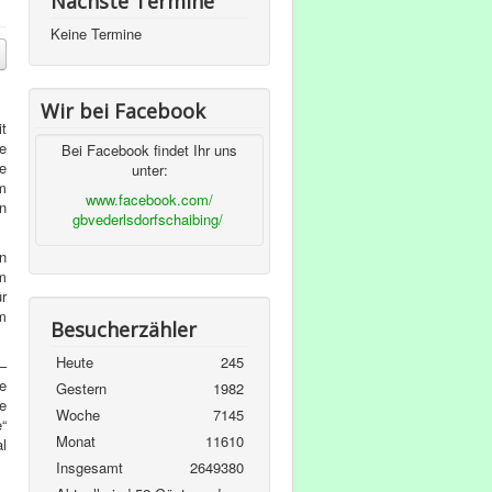
Nächste Termine
Keine Termine
Wir bei Facebook
t
e
Bei Facebook findet Ihr uns
ie
unter:
m
www.facebook.com/
n
gbvederlsdorfschaibing/
n
m
r
m
Besucherzähler
Heute
245
 –
e
Gestern
1982
e
Woche
7145
“
Monat
11610
l
Insgesamt
2649380