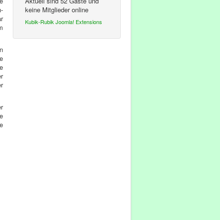
e
Aktuell sind 52 Gäste und
n-
keine Mitglieder online
r
Kubik-Rubik Joomla! Extensions
m
n
e
e
er
r
r
ne
e