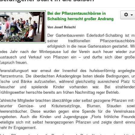
Bei der Pflanzentauschbörse in
Schaibing herrscht großer Andrang
Von Josef Reischl
Der Gartenbauverein Ederlsdorf-Schaibing ist mi
seiner traditionellen Pflanzentauschbörs
erfolgreich in die neue Gartensaison gestartet. W
jedes Jahr nach der Winterpause lud der Verein auch heuer wieder zu
Austausch und Verkauf von Pflanzen ein – und durfte sich über große
Zuspruch freuen.
Veranstaltungsort war erneut der Innenhof des hufeisenförmig angelegte
Pfarrzentrums. Die überdachten Arkadengänge boten ideale Bedingungen, u
Tische und Bänke aufzustellen, während gleichzeitig ausreichend Platz fü
Besucher und spielende Kinder vorhanden war. Bei strahlende
rühlingswetter herrschte bereits am frühen Nachmittag reger Betrieb.
ahlreiche Mitglieder brachten überzählige oder selbst gezogene Pflanzen mit
darunter Gemüse- und Kräutersetzlinge, Blumen, Stauden sowi
Beerensträucher. Diese wurden gegen eine Spende für die Vereinskass
angeboten. Auch die Kinder- und Jugendgruppe „Floris fröhliche Freunde
beteiligte sich mit selbst herangezogenen Pflanzen und zeigte damit einma
mehr ihr Engagement.