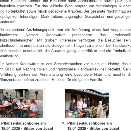
Neben Pflanzen konnten die Besucher auch Gartenliteratur sowie praktisch
tensilien erwerben. Für das leibliche Wohl sorgten ein reichhaltiges Kuche
und Tortenbuffet sowie frisch gebackene Krapfen. Der gesamte Nachmittag wa
geprägt von lebendigem Markttreiben, angeregten Gesprächen und gesellige
Austausch.
Ein besonderer Anziehungspunkt war die Vorführung eines fast vergessene
Handwerks: Norbert Kronawitter präsentierte das traditionell
Holzschindelmachen. Mit großem Interesse verfolgten die Besucher sein
rbeitsschritte und nutzten die Gelegenheit, Fragen zu stellen. Der Handwerk
erklärte dabei anschaulich die Auswahl geeigneter Hölzer und die Technik de
Bearbeitung.
Für Norbert Kronawitter ist das Schindelmachen vor allem ein Hobby, das e
it Blick auf Nachhaltigkeit und traditionelle Handwerkskunst betreibt. Sei
Vorführung verlieh der Veranstaltung eine besondere Note und machte di
flanzentauschbörse zu einem Erlebnis für die ganze Familie.
Pflanzentauschbörse am
Pflanzentauschbörse am
18.04.2026 - Bilder von Josef
18.04.2026 - Bilder von Josef