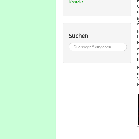
Kontakt
U
Suchen
Suchbegriff
A
eingeben
m
P